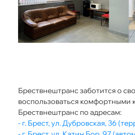
Брествнештранс заботится о св
воспользоваться комфортными к
Брествнештранс по адресам:
- г. Брест, ул. Дубровская, 36 (
- г. Брест, ул. Катин Бор, 97 (ав