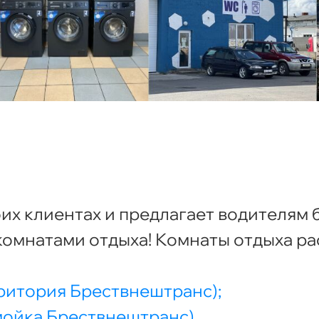
оих клиентах и предлагает водителям
омнатами отдыха! Комнаты отдыха р
территория Брествнештранс);
томойка Брествнештранс).